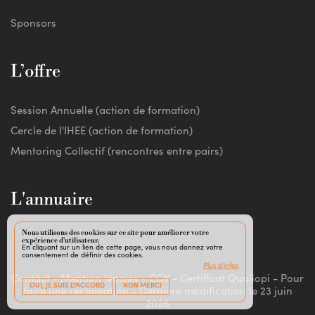
Sponsors
L’offre
Session Annuelle (action de formation)
Cercle de l'IHEE (action de formation)
Mentoring Collectif (rencontres entre pairs)
L'annuaire
Nous utilisons des cookies sur ce site pour améliorer votre
expérience d'utilisateur.
En cliquant sur un lien de cette page, vous nous donnez votre
consentement de définir des cookies.
Plus d'infos
Contact
-
Mention légales
-
CGV
-
Certificat Qualiopi
-
Pour
OUI, JE SUIS D'ACCORD
NON MERCI
faire une réclamation
-
Dernière modification le 23 juin
2026