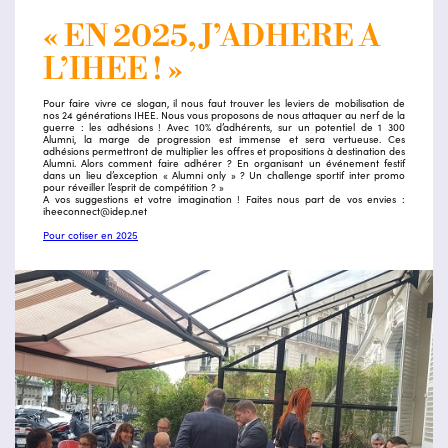
« EN 2025, J’ADHERE A
L’IHEE ! »
Pour faire vivre ce slogan, il nous faut trouver les leviers de mobilisation de
nos 24 générations IHEE. Nous vous proposons de nous attaquer au nerf de la
guerre : les adhésions ! Avec 10% d’adhérents, sur un potentiel de 1 300
Alumni, la marge de progression est immense et sera vertueuse. Ces
adhésions permettront de multiplier les offres et propositions à destination des
Alumni. Alors comment faire adhérer ? En organisant un événement festif
dans un lieu d’exception « Alumni only » ? Un challenge sportif inter promo
pour réveiller l’esprit de compétition ? »
A vos suggestions et votre imagination ! Faites nous part de vos envies :
iheeconnect@idep.net
Pour cotiser en 2025