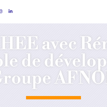
HEE avec Rém
le de dévelo
Groupe AFNO