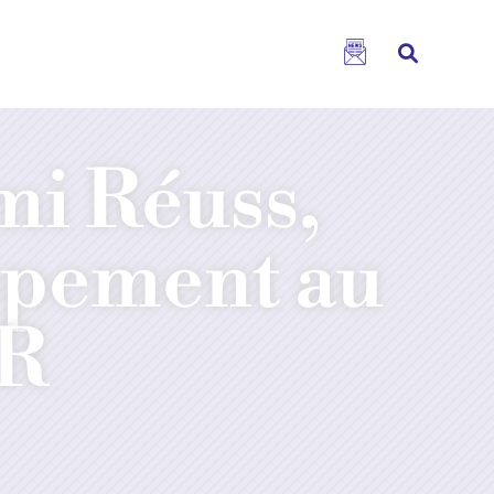
i Réuss,
ppement au
R