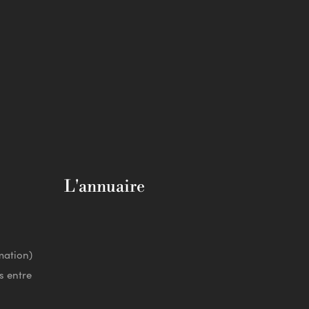
L'annuaire
mation)
s entre