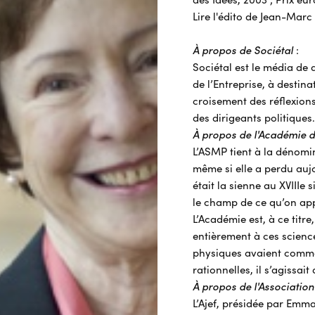
des Idées, 2003 ; Prix eu
Lire l'édito de Jean-Marc 
À propos de Sociétal
:
Sociétal est le média de d
de l’Entreprise, à destin
croisement des réflexions 
des dirigeants politiques.
À propos de l'Académie d
L’ASMP tient à la dénomi
même si elle a perdu aujo
était la sienne au XVIIIe 
le champ de ce qu’on app
L’Académie est, à ce titre
entièrement à ces scien
physiques avaient commen
rationnelles, il s’agissai
À propos de l'Associatio
L’Ajef, présidée par Emma