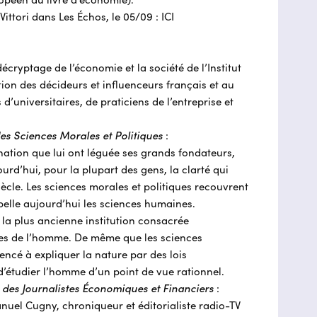
ropéen du livre d’économie).
Vittori dans Les Échos, le 05/09 : ICI
écryptage de l’économie et la société de l’Institut
ation des décideurs et influenceurs français et au
d’universitaires, de praticiens de l’entreprise et
es Sciences Morales et Politiques
:
nation que lui ont léguée ses grands fondateurs,
urd’hui, pour la plupart des gens, la clarté qui
siècle. Les sciences morales et politiques recouvrent
elle aujourd’hui les sciences humaines.
, la plus ancienne institution consacrée
ces de l’homme. De même que les sciences
cé à expliquer la nature par des lois
t d’étudier l’homme d’un point de vue rationnel.
n des Journalistes Économiques et Financiers
:
nuel Cugny, chroniqueur et éditorialiste radio-TV