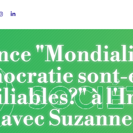
ce "Mondiali
ocratie sont-e
liables?" à l'I
 avec Suzanne