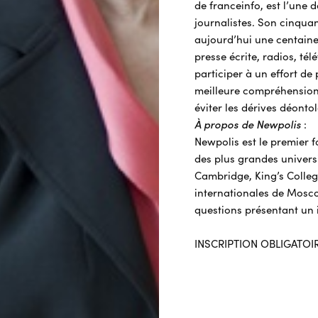
de franceinfo, est l’une 
journalistes. Son cinquan
aujourd’hui une centain
presse écrite, radios, télé
participer à un effort d
meilleure compréhension 
éviter les dérives déonto
À propos de Newpolis
:
Newpolis est le premier 
des plus grandes univers
Cambridge, King’s College
internationales de Mosco
questions présentant un i
INSCRIPTION OBLIGATOI