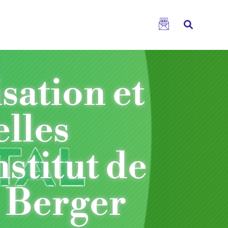
sation et
lles
nstitut de
 Berger