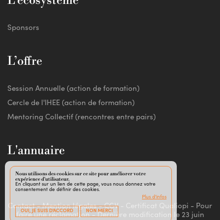
L’écosystème
Sponsors
L’offre
Session Annuelle (action de formation)
Cercle de l'IHEE (action de formation)
Mentoring Collectif (rencontres entre pairs)
L'annuaire
Nous utilisons des cookies sur ce site pour améliorer votre
expérience d'utilisateur.
En cliquant sur un lien de cette page, vous nous donnez votre
consentement de définir des cookies.
Plus d'infos
Contact
-
Mention légales
-
CGV
-
Certificat Qualiopi
-
Pour
OUI, JE SUIS D'ACCORD
NON MERCI
faire une réclamation
-
Dernière modification le 23 juin